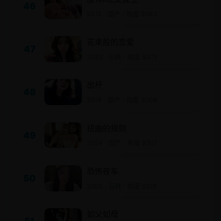
46
2015 · 国产 · 热度 9383
花束般的恋爱
47
2020 · 日韩 · 热度 9373
出杆
48
2019 · 国产 · 热度 9364
扭曲的规则
49
2024 · 国产 · 热度 9361
恐怖夜车
50
2009 · 日韩 · 热度 9316
如父如母
51