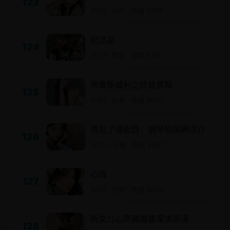
123
2018 · 国产 · 热度 8184
纪念品
124
2019 · 欧美 · 热度 8116
布鲁斯威利之终极黑帮
125
2021 · 欧美 · 热度 8080
再见了德彪西：钢琴侦探岬洋介
126
2020 · 日韩 · 热度 8047
心蚀
127
2021 · 日韩 · 热度 8020
听女儿心声离婚婆家求原谅
128