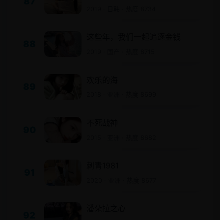
87
2019 · 日韩 · 热度 8734
这些年，我们一起追逐金钱
88
2019 · 国产 · 热度 8715
欢乐的海
89
2018 · 亚洲 · 热度 8699
不死战神
90
2015 · 亚洲 · 热度 8682
刺青1981
91
2020 · 亚洲 · 热度 8677
潘朵拉之心
92