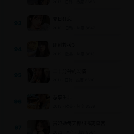
2017 · 日韩 · 热度 8653
夏日狂恋
93
2010 · 日韩 · 热度 8647
即刻救援3
94
2019 · 欧美 · 热度 8613
二十分钟的爱情
95
2011 · 日韩 · 热度 8600
惹事生非
96
2013 · 欧美 · 热度 8589
贵妃她每天都想逃离皇宫
97
2023 · 国产 · 热度 8564