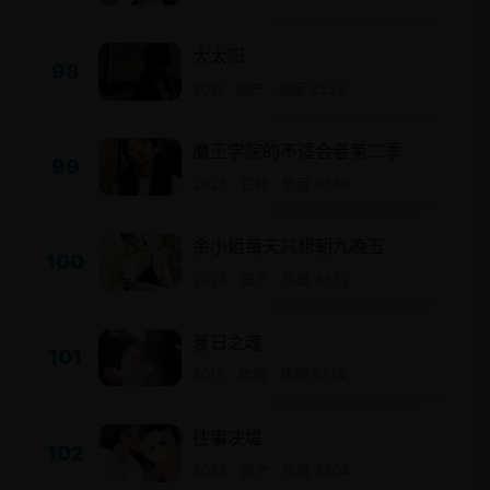
大太阳
98
2011 · 国产 · 热度 8559
魔王学院的不适合者第二季
99
2025 · 日韩 · 热度 8549
余小姐每天只想朝九晚五
100
2024 · 国产 · 热度 8532
夏日之魂
101
2015 · 欧美 · 热度 8514
往事决堤
102
2023 · 国产 · 热度 8504