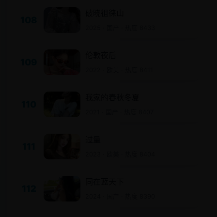
破晓徂徕山
108
2025 · 国产 · 热度 8433
伦敦夜后
109
2022 · 欧美 · 热度 8411
我家的春秋冬夏
110
2021 · 国产 · 热度 8407
过量
111
2023 · 欧美 · 热度 8404
同在蓝天下
112
2024 · 国产 · 热度 8390