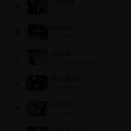
一哥短剧版
5
2024 · 亚洲 · 热度 10220
终极斗士2
6
2023 · 欧美 · 热度 10187
后备空姐
7
2014 · 国产 · 热度 10162
第七座墓志铭
8
2006 · 日韩 · 热度 10134
车不外借
9
2019 · 亚洲 · 热度 10127
小男人遇上大女人