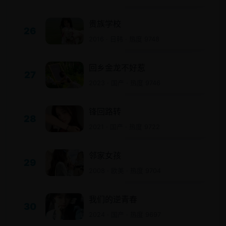
贵族学校
26
2016 · 日韩 · 热度 9748
回乡金龙不好惹
27
2023 · 国产 · 热度 9746
锋回路转
28
2021 · 国产 · 热度 9722
邻家女孩
29
2008 · 欧美 · 热度 9704
我们的逆青春
30
2024 · 国产 · 热度 9697