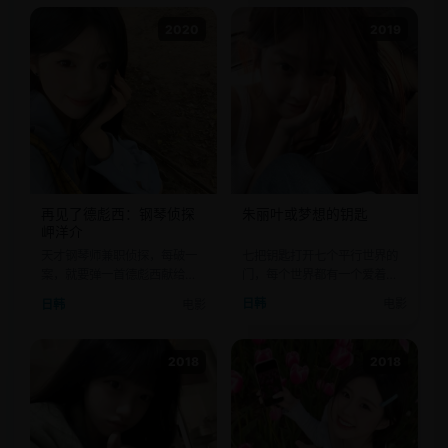
2020
2019
再见了德彪西：钢琴侦探
朱丽叶或梦想的钥匙
岬洋介
七把钥匙打开七个平行世界的
天才钢琴师兼职侦探，每破一
门，每个世界都有一个爱着你
案，就要弹一首德彪西献给亡
的“朱丽叶”。
者。
日韩
电影
日韩
电影
2018
2018