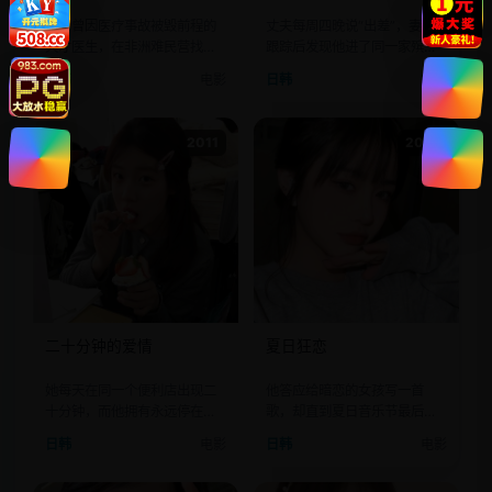
一个曾因医疗事故被毁前程的
丈夫每周四晚说“出差”，妻子
天才医生，在非洲难民营找到
跟踪后发现他进了同一家殡仪
赎罪之路。
馆。
日韩
电影
日韩
电影
2011
2010
二十分钟的爱情
夏日狂恋
她每天在同一个便利店出现二
他答应给暗恋的女孩写一首
十分钟，而他拥有永远停在那
歌，却直到夏日音乐节最后一
一时刻的怀表。
个音符落下都没敢递出。
日韩
电影
日韩
电影