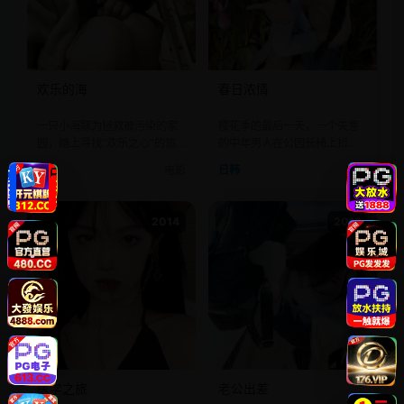
欢乐的海
春日浓情
一只小海豚为拯救被污染的家
樱花季的最后一天，一个失意
园，踏上寻找“欢乐之心”的旅
的中年男人在公园长椅上捡到
程。
了一个婴儿。
亚洲
电影
日韩
电影
2014
2013
医学之旅
老公出差