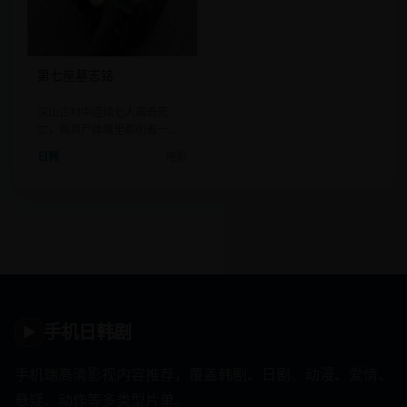
第七座墓志铭
深山古村中连续七人离奇死
亡，每具尸体嘴里都衔着一块
刻着自己名字的墓志铭碎片。
日韩
电影
手机日韩剧
▶
手机端高清影视内容推荐，覆盖韩剧、日剧、动漫、爱情、
悬疑、动作等多类型片单。