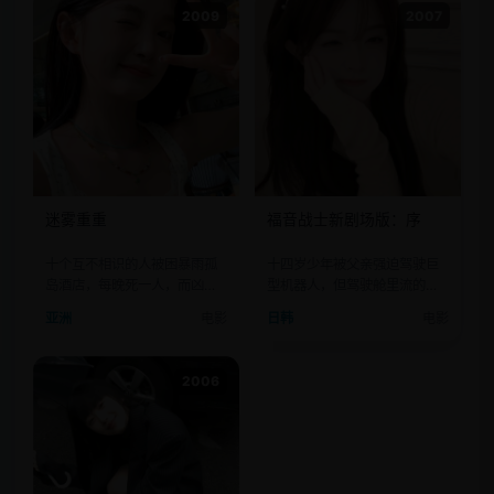
2009
2007
迷雾重重
福音战士新剧场版：序
十个互不相识的人被困暴雨孤
十四岁少年被父亲强迫驾驶巨
岛酒店，每晚死一人，而凶手
型机器人，但驾驶舱里流的不
就在他们中间。
是机油而是LCL之水。
亚洲
电影
日韩
电影
2006