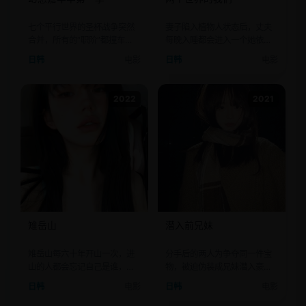
七个平行世界的圣杯战争突然
妻子陷入植物人状态后，丈夫
合并，所有的“职阶”都撞车
每晚入睡都会进入一个她依然
了，七个Saber互砍是什么体
醒着的平行世界。
日韩
电影
日韩
电影
验？
2022
2021
雉岳山
潜入前兄妹
雉岳山每六十年开山一次，进
分手后的两人为争夺同一件宝
山的人都会忘记自己是谁，只
物，被迫伪装成兄妹潜入豪
记得要互相残杀。
门。
日韩
电影
日韩
电影