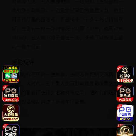
他偷渡出港。五人面面相觑：一边是职业生涯最后一
晚的身份剥离感，一边是抓捕罪犯的最后义务。他们
用茶餐厅里的酱油瓶、折叠椅和二十多年的老搭档默
契，在没有一枪一弹的情况下制服了对方。晚间钟声
响起时，五人摘下帽子叠在一起，茶餐厅老板端上最
后一碗车仔面。
观影短评
香港时代变迁的一曲挽歌，拍得非常克制又深情。小
场景、大时代，五个男人的沉默与爆发都极具张力。
结尾的茶餐厅长镜头堪称神来之笔，把时代的迷茫与
人情的温暖都炖进了那碗车仔面里。