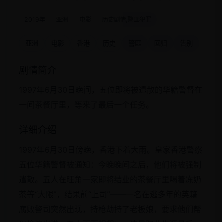
2019年
亚洲
电影
历史剧情,警匪犯罪
亚洲
电影
香港
历史
警匪
回归
告别
剧情简介
1997年6月30日晚间，五位即将被遣散的华籍警督在
一间茶餐厅里，等来了最后一个任务。
详细介绍
1997年6月30日傍晚，香港下着大雨。皇家香港警察
五位华籍警督被通知：今晚晚间之后，他们将被强制
遣散。五人在旺角一家即将结业的茶餐厅里喝着冻奶
茶等“大限”，结果前“上司”——一名在逃多年的英籍
腐败警司突然出现，持枪劫持了老板娘，要求他们帮