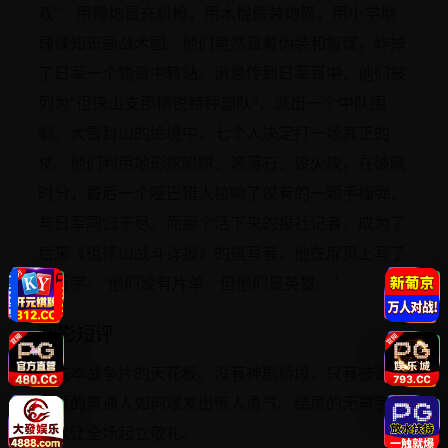
戏”：用鞭炮冒充机枪，用木棍假装炮筒，用小学地
理课知识画战术图。他们竟然靠着伪装和智谋，炸掉
了日军一个物资中转站。消息传到日军耳中，他们被
列为“徂徕山支那精锐特种部队”，派出一个中队围
剿。大雪封山的绝境中，七个人决定打一场真正的
仗。他们利用地形挖陷阱、滚落石、设火攻，在破晓
时分，最后一个哑巴猎人拉响了仅有的一颗手榴弹，
与日军同归于尽。而那个活下来的报社记者，成为了
后来《徂徕山战斗详报》的撰写者，他在扉页上写了
一行字：“他们没有片单，但他们是英雄。”
观影短评
小成本战争片的天花板。没有神剧桥段，只有被逼到
绝境的普通人如何爆发出惊人勇气。结尾的无声字幕
足以让全场起立敬礼。