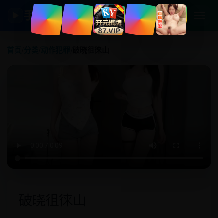
手机日韩剧
▶
首页
/
分类
/
动作犯罪
/
破晓徂徕山
破晓徂徕山