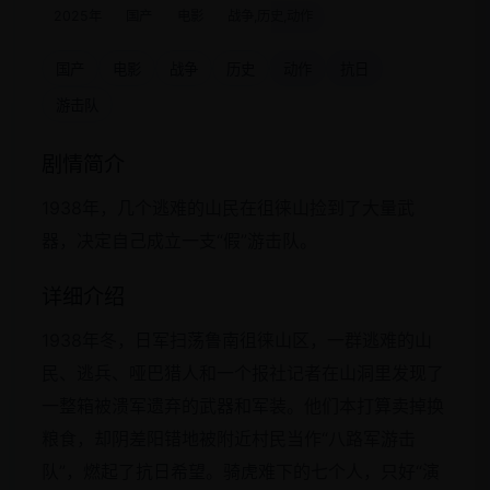
2025年
国产
电影
战争,历史,动作
国产
电影
战争
历史
动作
抗日
游击队
剧情简介
1938年，几个逃难的山民在徂徕山捡到了大量武
器，决定自己成立一支“假”游击队。
详细介绍
1938年冬，日军扫荡鲁南徂徕山区，一群逃难的山
民、逃兵、哑巴猎人和一个报社记者在山洞里发现了
一整箱被溃军遗弃的武器和军装。他们本打算卖掉换
粮食，却阴差阳错地被附近村民当作“八路军游击
队”，燃起了抗日希望。骑虎难下的七个人，只好“演