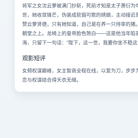
将军之女沈云萝被满门抄斩，死前才知是太子萧衍为
世，她收敛锋芒，伪装成软弱可欺的绣娘，主动接近
赞云萝贤德，只有她知道，自己是在养一只待宰的猪
朝堂之上。龙椅上的皇帝脸色煞白——这是他当年陷
海，只留下一句话：“陛下，这一世，我要你坐不稳这
观影短评
女频权谋巅峰，女主智商全程在线，以爱为刀，步步
恋与权谋结合得天衣无缝。