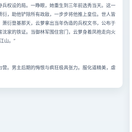
夺兵权设的局。一睁眼，她重生到三年前选秀当天。这一
萧衍，助他铲除所有政敌，一步步将他推上皇位。世人皆
。萧衍登基那天，云萝拿出当年伪造的兵权文书，公布于
害沈家的铁证。当御林军围住宫门，云萝身着凤袍走向火
江山。”
为营。男主后期的悔恨与疯狂极具张力。服化道精美，虐