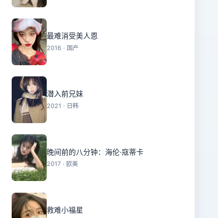
最难消受美人恩
2016 · 国产
潜入前兄妹
2021 · 日韩
晚间前的八分钟：海伦·寇蒂卡
2017 · 欧美
救难小福星