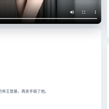
的帝王登基，再亲手毁了他。