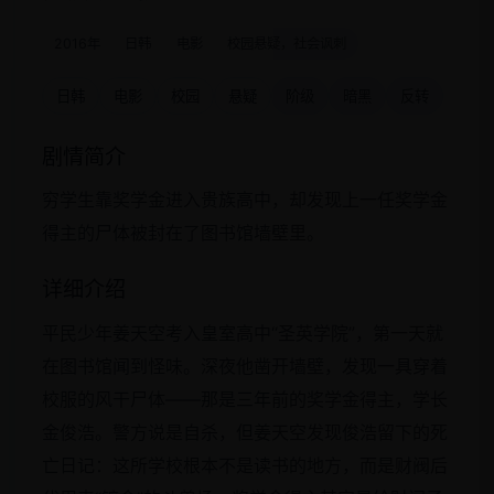
2016年
日韩
电影
校园悬疑，社会讽刺
日韩
电影
校园
悬疑
阶级
暗黑
反转
剧情简介
穷学生靠奖学金进入贵族高中，却发现上一任奖学金
得主的尸体被封在了图书馆墙壁里。
详细介绍
平民少年姜天空考入皇室高中“圣英学院”，第一天就
在图书馆闻到怪味。深夜他凿开墙壁，发现一具穿着
校服的风干尸体——那是三年前的奖学金得主，学长
金俊浩。警方说是自杀，但姜天空发现俊浩留下的死
亡日记：这所学校根本不是读书的地方，而是财阀后