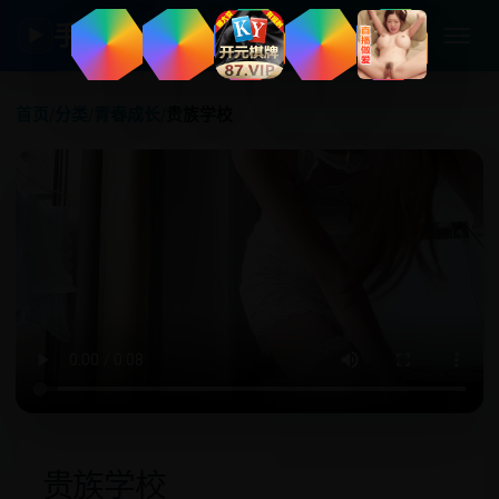
手机日韩剧
▶
首页
/
分类
/
青春成长
/
贵族学校
贵族学校