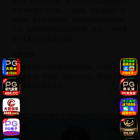
代用来“镀金”的斗兽场，奖学金得主其实是给财阀子
女当“替考枪手”的工具。一旦拒绝，就会像垃圾一样
被处理。姜天空决定反抗，他联合校园里的底层佣人
子女，利用学校的高科技监控死角，策划了一场羞辱
整个董事会的毕业典礼直播。
观影短评
东亚教育内卷与阶级固化的极致讽刺。压抑的氛围堪
称《寄生虫》校园版。结局大快人心，但细想之下全
是脊背发凉的现实映照。