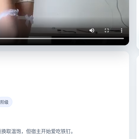
阶级
重换取温饱，但宿主开始爱吃铁钉。