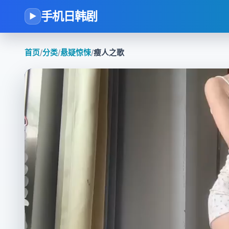
手机日韩剧
▶
首页
/
分类
/
悬疑惊悚
/
瘦人之歌