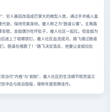
计划”：穷人基因改造成巴掌大的微型人类，通过手术植入富
代谢，保持完美身材。瘦人称之为“肠道公寓”。主角路
算安稳，金姐偶尔吃坏肚子，瘦人社区一起扛。但金姐为
最后迷上了咀嚼铁钉。瘦人社区血流成河，路飞通过肠道
们，肠道在唱歌了！”路飞决定造反，他要让金姐拉肚
现当代“内卷”与“剥削”，瘦人社区的生活细节既荒诞又
视觉冲击与政治隐喻，堪称年度邪典佳作。