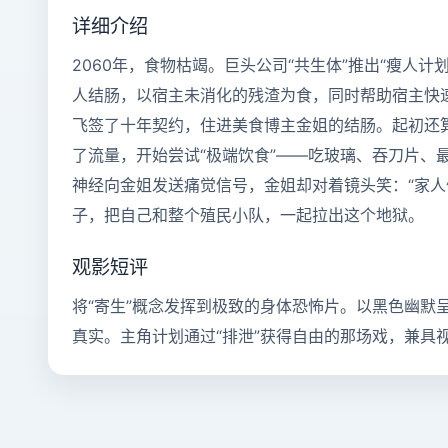
详细介绍
2060年，食物枯竭。巨头公司“共生体”推出“瘦人
人结肠，以宿主未消化的残渣为食，同时帮助宿主快速
飞签了十年契约，住进美食博主金姐的结肠。起初还
了流量，开始尝试“极端饮食”——吃玻璃、吞刀片、
神经向金姐发送痛觉信号，金姐却对着镜头笑：“家人
子，把自己和整个殖民小队，一起拉出这个地狱。
观影短评
将“寄生”概念发挥到极致的身体恐怖片。以黑色幽默呈
真实。主角计划通过“排泄”获得自由的那场戏，兼具