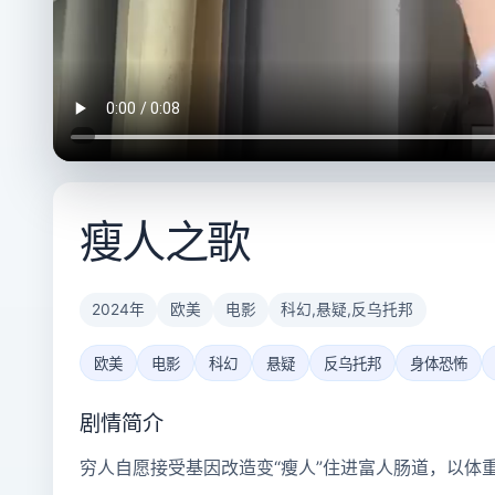
瘦人之歌
2024年
欧美
电影
科幻,悬疑,反乌托邦
欧美
电影
科幻
悬疑
反乌托邦
身体恐怖
剧情简介
穷人自愿接受基因改造变“瘦人”住进富人肠道，以体