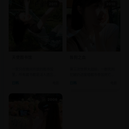
2011
2010
天使图书馆
咎狗之血
一家只在晚间开放的图书馆
第三次世界大战后，一群死刑
里，所有藏书都是活人遗忘的
犯被扔进废墟都市参加死亡游
记忆，而管理员是一个堕落天
戏，胜者可以免罪。
日韩
电影
日韩
电影
使。
2006