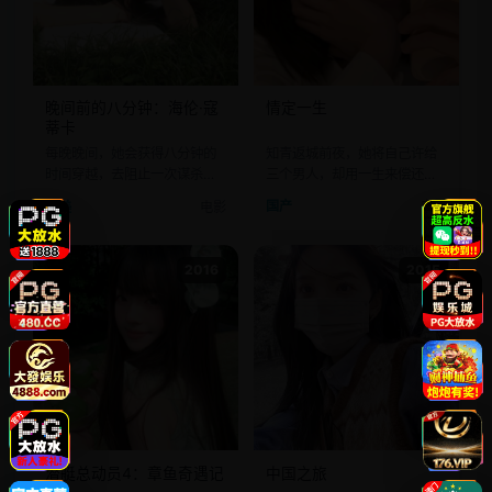
晚间前的八分钟：海伦·寇
情定一生
蒂卡
知青返城前夜，她将自己许给
每晚晚间，她会获得八分钟的
三个男人，却用一生来偿还这
时间穿越，去阻止一次谋杀，
个谎言。
但凶手早就知道。
国产
电影
欧美
电影
2016
2015
潜艇总动员4：章鱼奇遇记
中国之旅