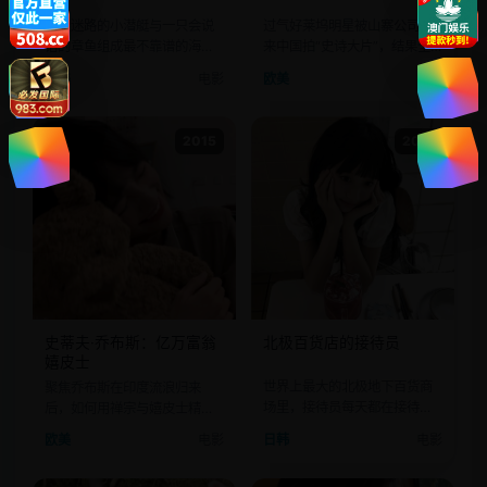
一艘迷路的小潜艇与一只会说
过气好莱坞明星被山寨公司骗
话的章鱼组成最不靠谱的海底
来中国拍“史诗大片”，结果全
救援队。
程被导游带去爬假长城。
欧美
电影
欧美
电影
2015
2014
史蒂夫·乔布斯：亿万富翁
北极百货店的接待员
嬉皮士
世界上最大的北极地下百货商
聚焦乔布斯在印度流浪归来
场里，接待员每天都在接待来
后，如何用禅宗与嬉皮士精神
自全世界的“遗憾退货”客人。
重新发明“用户体验”的七年。
日韩
电影
欧美
电影