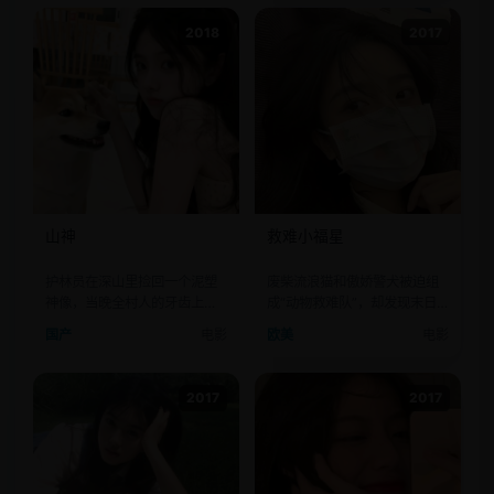
2018
2017
山神
救难小福星
护林员在深山里捡回一个泥塑
废柴流浪猫和傲娇警犬被迫组
神像，当晚全村人的牙齿上都
成“动物救难队”，却发现末日
长出了树苗。
危机源自人类的表情包。
国产
电影
欧美
电影
2017
2017