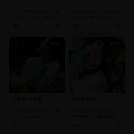
一个城市叛逆少女与一个乡村
一个被确诊只剩三个月寿命的
哑巴男孩，因为一只受伤的大
男人开始“摆烂”，却发现三个
雁成了朋友。
月后自己还活着。
国产
电影
国产
电影
2021
2020
我家的春秋冬夏
泰迪熊的野餐
父亲立遗嘱前的最后一年，四
小镇所有孩子同时带着泰迪熊
个子女轮番回家“尽孝”，闹出
去森林野餐，回来时玩具熊肚
了一场四季悲喜剧。
子里塞满了影视的牙齿。
国产
电影
欧美
电影