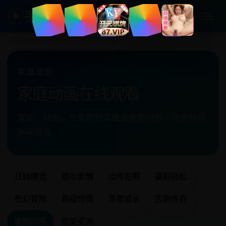
手机日韩剧
▶
家庭动画
家庭动画在线观看
家庭、动画、合家欢和温暖治愈类内容，适合轻松
休闲观看。
日韩精选
都市爱情
动作犯罪
喜剧轻松
奇幻冒险
悬疑惊悚
青春成长
古装传奇
家庭动画
欧美亚洲